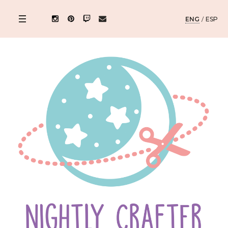
ENG
/
ESP