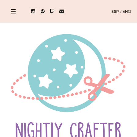
ESP
/
ENG