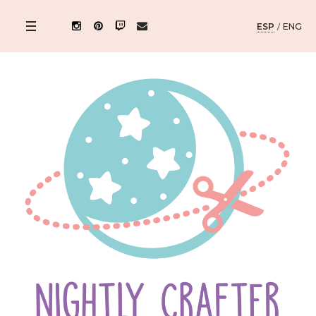
ESP
/
ENG