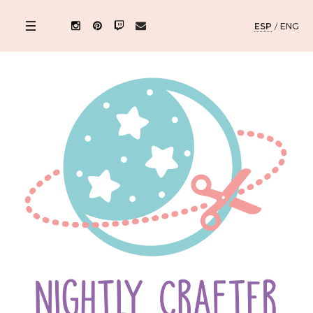
ESP
/
ENG