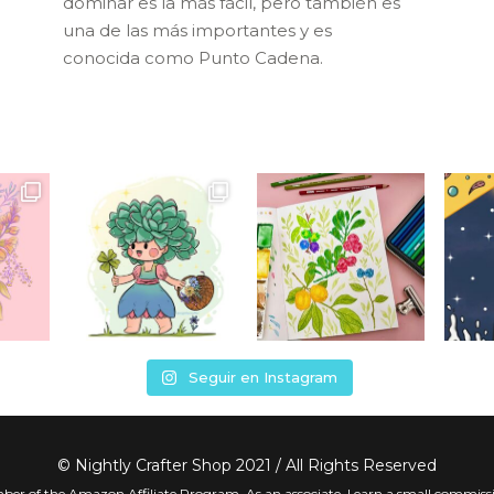
dominar es la más fácil, pero también es
una de las más importantes y es
conocida como Punto Cadena.
Seguir en Instagram
© Nightly Crafter Shop 2021 / All Rights Reserved
ber of the Amazon Affiliate Program. As an associate, I earn a small commiss