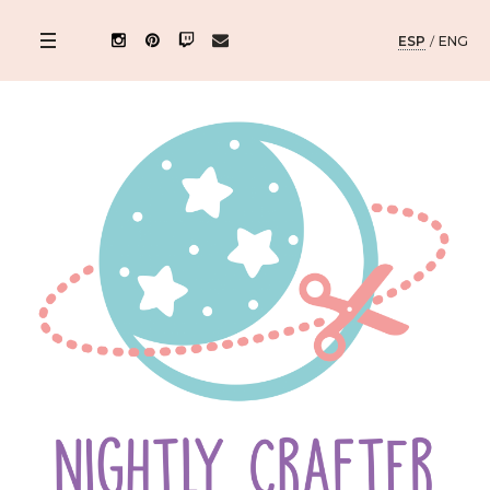
ESP
/
ENG