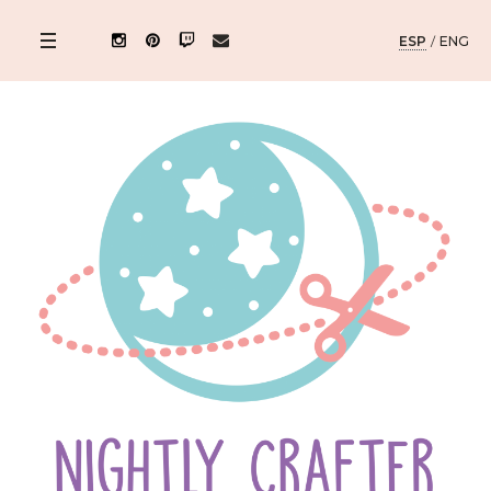
ESP
/
ENG