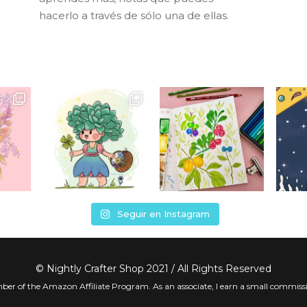
hacerlo a través de sólo una de ellas.
Seguir en Instagram
© Nightly Crafter Shop 2021 / All Rights Reserved
ber of the Amazon Affiliate Program. As an associate, I earn a small commiss