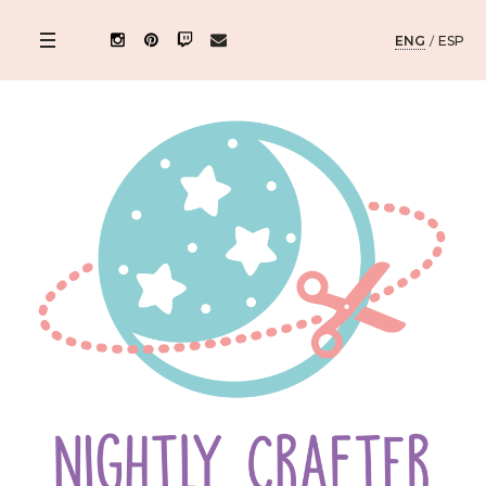
ENG
/
ESP