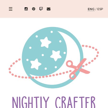
ENG
/
ESP