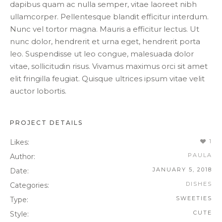
dapibus quam ac nulla semper, vitae laoreet nibh
ullamcorper. Pellentesque blandit efficitur interdum.
Nunc vel tortor magna. Mauris a efficitur lectus. Ut
nunc dolor, hendrerit et urna eget, hendrerit porta
leo. Suspendisse ut leo congue, malesuada dolor
vitae, sollicitudin risus. Vivamus maximus orci sit amet
elit fringilla feugiat. Quisque ultrices ipsum vitae velit
auctor lobortis.
PROJECT DETAILS
Likes:
1
PAULA
Author:
JANUARY 5, 2018
Date:
DISHES
Categories:
SWEETIES
Type:
CUTE
Style: