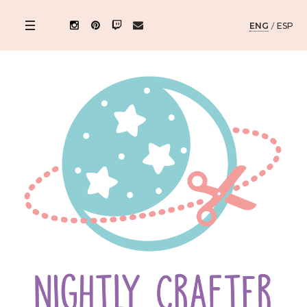
ENG
/
ESP